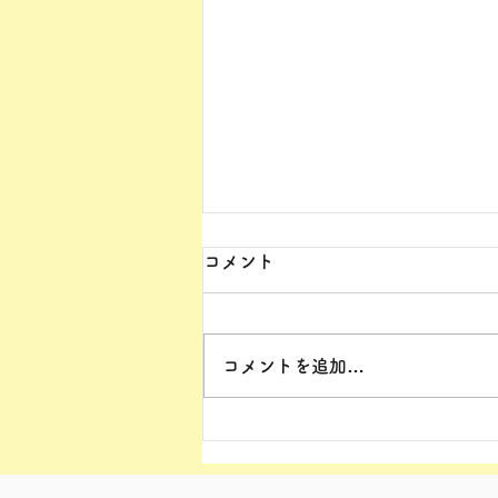
コメント
コメントを追加…
第271回 music house bear 代
表 井熊 優喜さん