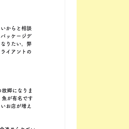
たいからと相談
、パッケージデ
になりたい。弊
クライアントの
の故郷になりま
。魚が有名です
たいお店が増え