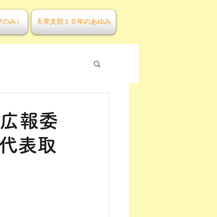
声のみ）
天草支部１０年のあゆみ
 広報委
 代表取