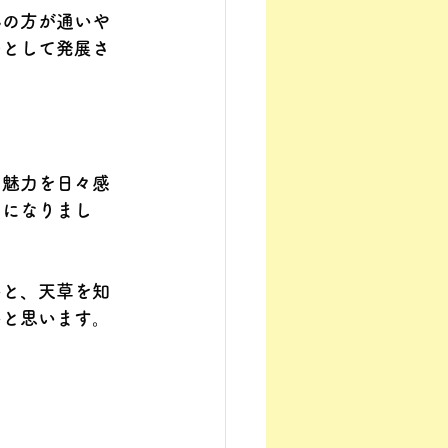
んの方が通いや
つとして発展さ
に魅力を日々感
うになりまし
いと、天草を知
いと思います。