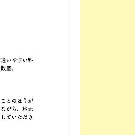
の通いやすい料
の教室。
くことのほうが
えながら、地元
知していただき