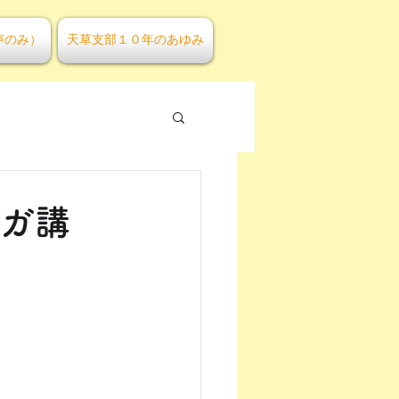
声のみ）
天草支部１０年のあゆみ
 ヨガ講