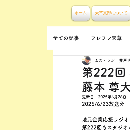
ホーム
天草支部について
全ての記事
フレフレ天草
ムス・ラボ｜井戸 
第222
藤本 尊
更新日：
2025年6月26日
2025/6/23放送分
地元企業応援ラジオ
第222回もスタジ