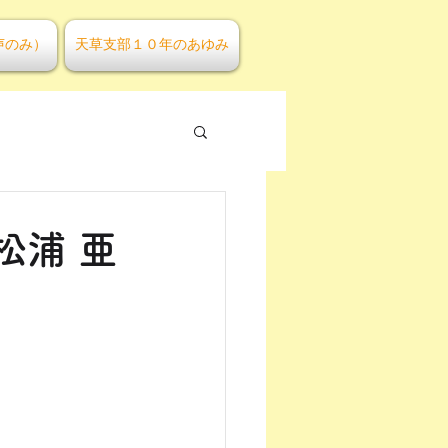
声のみ）
天草支部１０年のあゆみ
松浦 亜