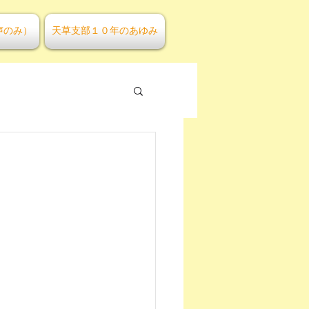
声のみ）
天草支部１０年のあゆみ