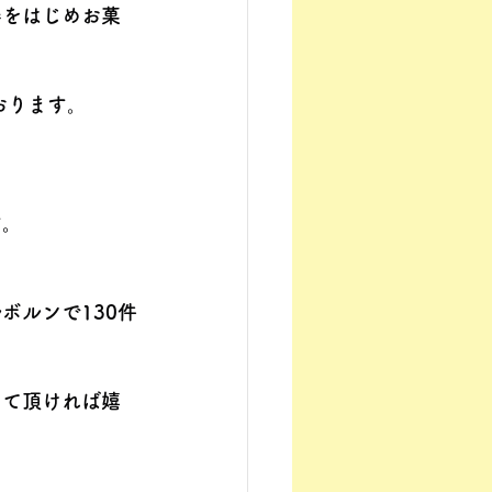
器をはじめお菓
ております。
す。
。
ボルンで130件
して頂ければ嬉