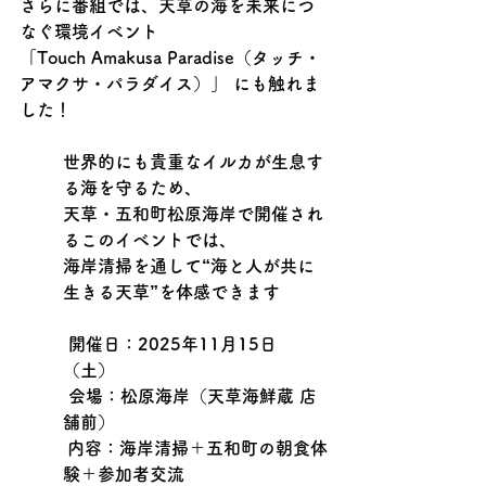
さらに番組では、天草の海を未来につ
なぐ環境イベント
「Touch Amakusa Paradise（タッチ・
アマクサ・パラダイス）」 にも触れま
した！
世界的にも貴重なイルカが生息す
る海を守るため、
天草・五和町松原海岸で開催され
るこのイベントでは、
海岸清掃を通して“海と人が共に
生きる天草”を体感できます
 開催日：2025年11月15日
（土）
 会場：松原海岸（天草海鮮蔵 店
舗前）
 内容：海岸清掃＋五和町の朝食体
験＋参加者交流