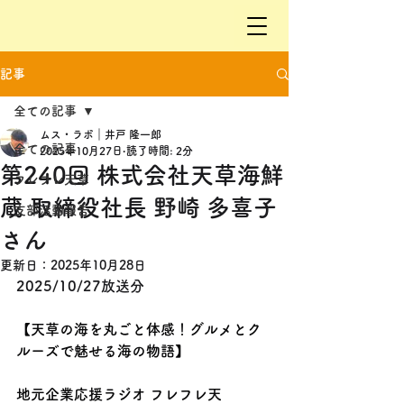
記事
全ての記事
ムス・ラボ｜井戸 隆一郎
全ての記事
2025年10月27日
読了時間: 2分
第240回 株式会社天草海鮮
フレフレ天草
蔵 取締役社長 野崎 多喜子
支部活動報告
さん
更新日：
2025年10月28日
2025/10/27放送分
【天草の海を丸ごと体感！グルメとク
ルーズで魅せる海の物語】
地元企業応援ラジオ フレフレ天