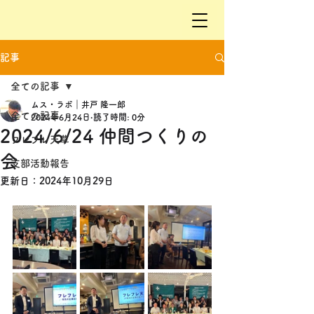
記事
全ての記事
ムス・ラボ｜井戸 隆一郎
全ての記事
2024年6月24日
読了時間: 0分
2024/6/24 仲間つくりの
フレフレ天草
会
支部活動報告
更新日：
2024年10月29日