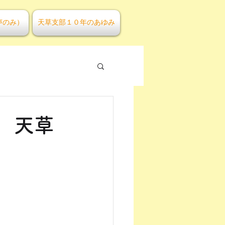
声のみ）
天草支部１０年のあゆみ
！ 天草