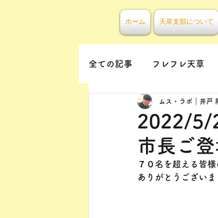
ホーム
天草支部について
全ての記事
フレフレ天草
ムス・ラボ｜井戸 
2022/
市長ご登
７０名を超える皆様
​ありがとうござい