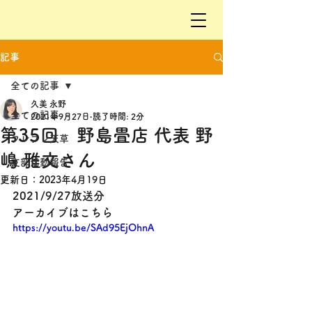
記事
全ての記事
久美 永野
全ての記事
2021年9月27日
読了時間: 2分
第35回 野島畳店 代表 野
フレフレ天草
嶋 雅文さん
支部活動報告
更新日：
2023年4月19日
2021/9/27放送分
アーカイブはこちら
https://youtu.be/SAd95EjOhnA