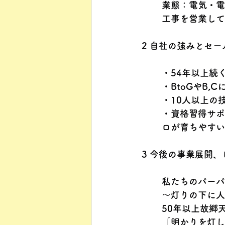
業態：電気・電
工事を営業して
2 自社の強みとセ
・54年以上続
・BtoGやB
・10人以上の
・資格習得サポ
ロが育ちやすい
3 今後の事業展開
私たちのパーパ
～灯りの下に人
50年以上故郷
「明かりを灯し