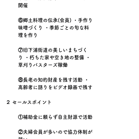
開催
⑥郷土料理の伝承(会員) ・手作り
味噌づくり ・季節ごとの旬な料
理を作り
⑦旧下浦街道の美しいまちづく
り ・朽ちた家や空き地の整備 ・
草刈りバスターズ稼働
⑧長老の知的財産を残す活動 ・
高齢者に語りをビデオ録画で残す
２ セールスポイント
①補助金に頼らず自主財源で活動
②夫婦会員が多いので協力体制が