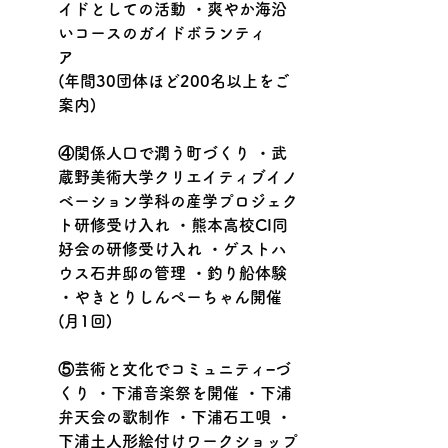
イドとしての活動 ・爽やか海沿
いコースのガイドボランティ
ア　　　　 　　
(年間30団体ほど200名以上をご
案内)
④関係人口で潤う町づくり ・武
蔵野美術大学クリエイティブイノ
ベーション学科の産学プロジェク
ト研修受け入れ ・熊本高校CI同
好会の研修受け入れ ・ゲストハ
ウス石井邸の管理 ・釣り船体験 
・やきとりしんぺーちゃん開催
(月1回) 
⑤芸術と文化でコミュニティ−づ
くり ・下浦音楽祭を開催 ・下浦
弁天会の歌制作 ・下浦石工唄 ・
下浦土人形絵付けワークショップ