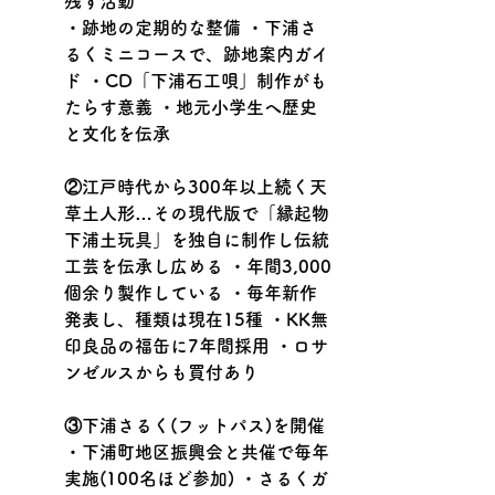
残す活動
・跡地の定期的な整備 ・下浦さ
るくミニコースで、跡地案内ガイ
ド ・CD「下浦石工唄」制作がも
たらす意義 ・地元小学生へ歴史
と文化を伝承
②江戸時代から300年以上続く天
草土人形…その現代版で「縁起物
下浦土玩具」を独自に制作し伝統
工芸を伝承し広める ・年間3,000
個余り製作している ・毎年新作
発表し、種類は現在15種 ・KK無
印良品の福缶に7年間採用 ・ロサ
ンゼルスからも買付あり 
③下浦さるく(フットパス)を開催 
・下浦町地区振興会と共催で毎年
実施(100名ほど参加) ・さるくガ