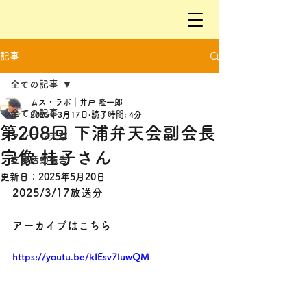
記事
全ての記事
ムス・ラボ｜井戸 隆一郎
全ての記事
2025年3月17日
読了時間: 4分
第208回 下浦弁天会副会長
フレフレ天草
宗像 桂子さん
支部活動報告
更新日：
2025年5月20日
2025/3/17放送分
アーカイブはこちら
https://youtu.be/kIEsv7luwQM