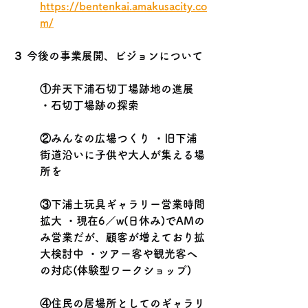
https://bentenkai.amakusacity.co
m/
３ 今後の事業展開、ビジョンについて
①弁天下浦石切丁場跡地の進展 
・石切丁場跡の探索
②みんなの広場つくり ・旧下浦
街道沿いに子供や大人が集える場
所を
③下浦土玩具ギャラリー営業時間
拡大 ・現在6／w(日休み)でAMの
み営業だが、顧客が増えており拡
大検討中 ・ツアー客や観光客へ
の対応(体験型ワークショップ)
④住民の居場所としてのギャラリ