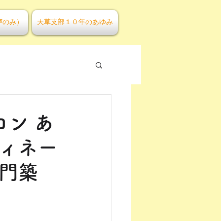
声のみ）
天草支部１０年のあゆみ
ロン あ
ディネー
 門築