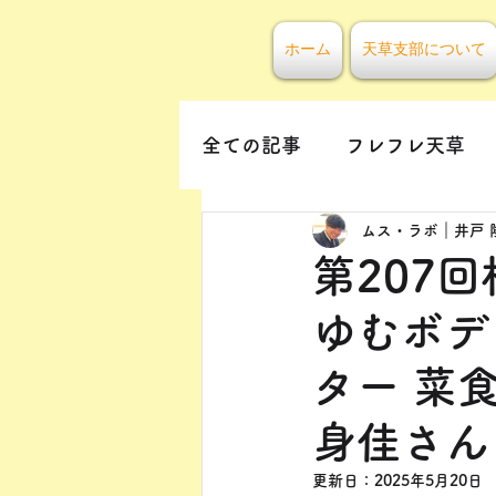
ホーム
天草支部について
全ての記事
フレフレ天草
ムス・ラボ｜井戸 
第207
ゆむボデ
ター 菜
身佳さん
更新日：
2025年5月20日