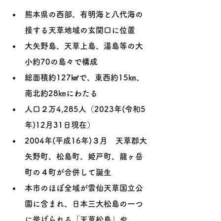
熊本県の西部、有明海と八代海の
接する天草地域の玄関口に位置
大矢野島、天草上島、湯島等の大
小約70の島々で構成
総面積約127㎢で、東西約15㎞、
南北約28㎞にわたる
人口２万4,285人（2023年(令和5
年)12月31日現在）
2004年(平成16年)３月　天草郡大
矢野町、松島町、姫戸町、龍ヶ岳
町の４町が合併して誕生　
本市のほぼ全域が雲仙天草国立公
園に含まれ、日本三大松島の一つ
に挙げられる「天草松島」や、