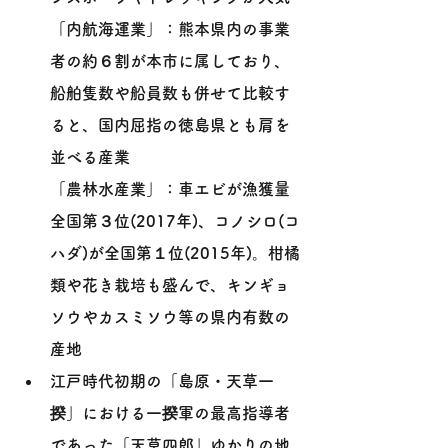
「内航海運業」：熊本県内の事業
者の約６割が本市に属しており、
船舶隻数や船員数も併せて比較す
ると、国内屈指の徳島県とも肩を
並べる産業
「農林水産業」：車エビが漁獲量
全国第３位(2017年)、コノシロ(コ
ハダ)が全国第１位(2015年)。柑橘
類や花き栽培も盛んで、キンギョ
ソウやカスミソウ等の県内有数の
産地
江戸時代初期の「島原・天草一
揆」における一揆軍の最高指導者
であった「天草四郎」ゆかりの地