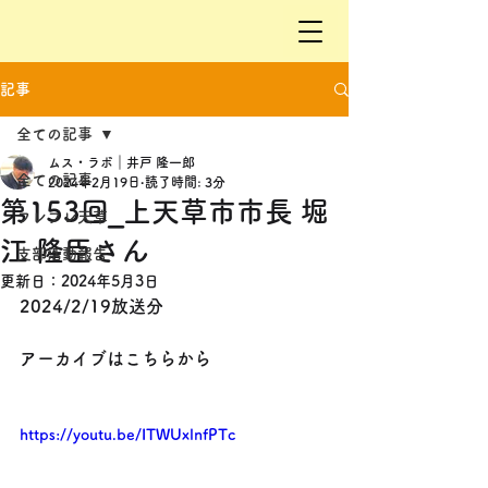
記事
全ての記事
ムス・ラボ｜井戸 隆一郎
全ての記事
2024年2月19日
読了時間: 3分
第153回_上天草市市長 堀
フレフレ天草
江 隆臣さん
支部活動報告
更新日：
2024年5月3日
2024/2/19放送分
アーカイブはこちらから
https://youtu.be/ITWUxlnfPTc