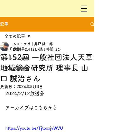
記事
全ての記事
ムス・ラボ｜井戸 隆一郎
全ての記事
2024年2月12日
読了時間: 2分
第152回 一般社団法人天草
フレフレ天草
地域総合研究所 理事長 山
支部活動報告
口 誠治さん
更新日：
2024年5月3日
2024/2/12放送分
アーカイブはこちらから
https://youtu.be/TjtoxxjvWVU