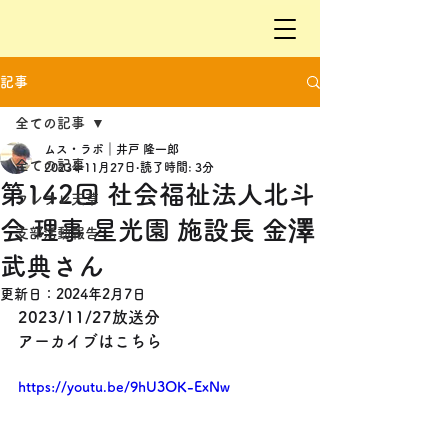
記事
全ての記事
ムス・ラボ｜井戸 隆一郎
全ての記事
2023年11月27日
読了時間: 3分
第142回 社会福祉法人北斗
フレフレ天草
会 理事 星光園 施設長 金澤
支部活動報告
武典さん
更新日：
2024年2月7日
2023/11/27放送分
アーカイブはこちら
https://youtu.be/9hU3OK-ExNw