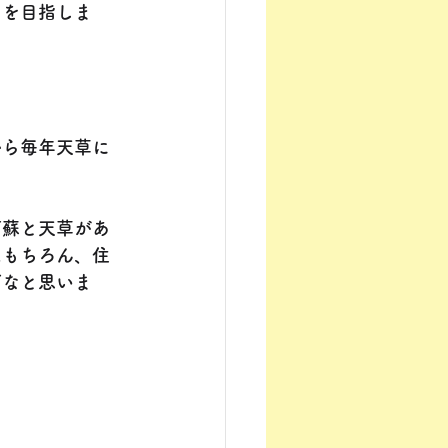
りを目指しま
から毎年天草に
阿蘇と天草があ
はもちろん、住
だなと思いま