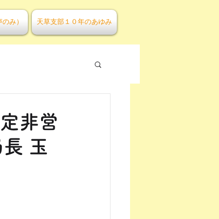
声のみ）
天草支部１０年のあゆみ
特定非営
長 玉