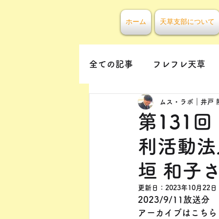
ホーム
天草支部について
全ての記事
フレフレ天草
ムス・ラボ｜井戸 
第131
利活動法
垣 和子
更新日：
2023年10月22日
2023/9/11放送分
アーカイブはこちら