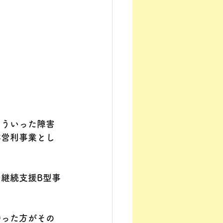
そういった障害
非営利事業とし
継続支援B型事
持った方がその