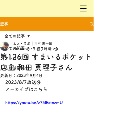
記事
全ての記事
ムス・ラボ｜井戸 隆一郎
全ての記事
2023年8月7日
読了時間: 2分
第126回 すまいるポケット
フレフレ天草
店主 和田 真理子さん
支部活動報告
更新日：
2023年9月4日
2023/8/7放送分
アーカイブはこちら
https://youtu.be/z75IEatozmU