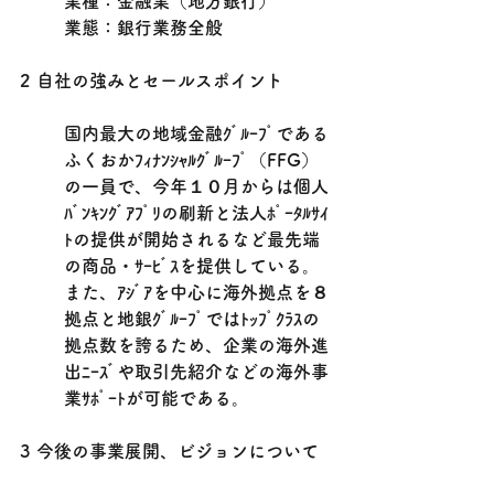
業種：金融業（地方銀行）　
業態：銀行業務全般
2 自社の強みとセールスポイント
国内最大の地域金融ｸﾞﾙｰﾌﾟである
ふくおかﾌｨﾅﾝｼｬﾙｸﾞﾙｰﾌﾟ（FFG）
の一員で、今年１０月からは個人
ﾊﾞﾝｷﾝｸﾞｱﾌﾟﾘの刷新と法人ﾎﾟｰﾀﾙｻｲ
ﾄの提供が開始されるなど最先端
の商品・ｻｰﾋﾞｽを提供している。
また、ｱｼﾞｱを中心に海外拠点を８
拠点と地銀ｸﾞﾙｰﾌﾟではﾄｯﾌﾟｸﾗｽの
拠点数を誇るため、企業の海外進
出ﾆｰｽﾞや取引先紹介などの海外事
業ｻﾎﾟｰﾄが可能である。
3 今後の事業展開、ビジョンについて