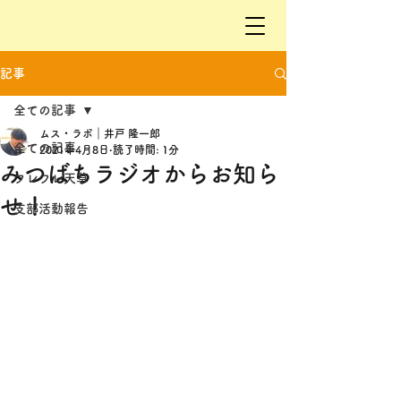
記事
全ての記事
ムス・ラボ｜井戸 隆一郎
全ての記事
2021年4月8日
読了時間: 1分
みつばちラジオからお知ら
フレフレ天草
せ！
支部活動報告